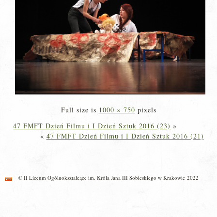
Full size is
1000 × 750
pixels
47 FMFT Dzień Filmu i I Dzień Sztuk 2016 (23)
»
«
47 FMFT Dzień Filmu i I Dzień Sztuk 2016 (21)
© II Liceum Ogólnokształcące im. Króla Jana III Sobieskiego w Krakowie 2022