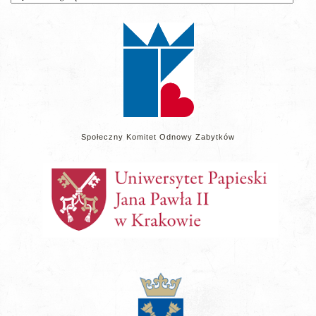
wpisów
na
stronie
Społeczny Komitet Odnowy Zabytków