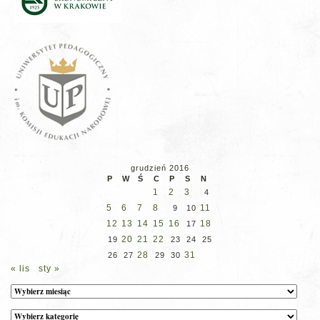
grudzień 2016
P
W
Ś
C
P
S
N
1
2
3
4
5
6
7
8
11
9
10
12
13
14
15
16
18
17
20
21
22
19
23
24
25
28
31
26
27
29
30
« lis
sty »
Archiwum
Kategorie