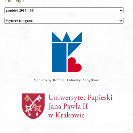
« lis
sty »
Archiwum
Kategorie
wpisów
na
stronie
Społeczny Komitet Odnowy Zabytków