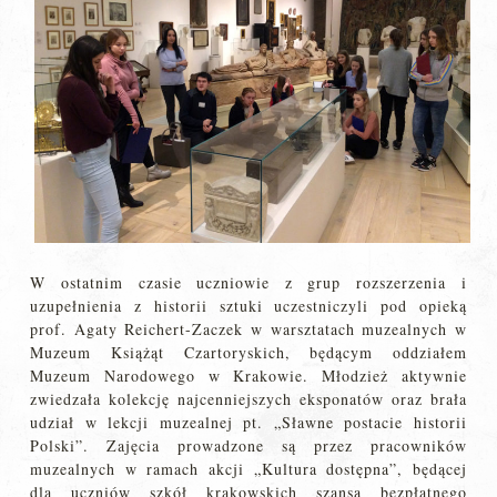
W ostatnim czasie uczniowie z grup rozszerzenia i
uzupełnienia z historii sztuki uczestniczyli pod opieką
prof. Agaty Reichert-Zaczek w warsztatach muzealnych w
Muzeum Książąt Czartoryskich, będącym oddziałem
Muzeum Narodowego w Krakowie. Młodzież aktywnie
zwiedzała kolekcję najcenniejszych eksponatów oraz brała
udział w lekcji muzealnej pt. „Sławne postacie historii
Polski”. Zajęcia prowadzone są przez pracowników
muzealnych w ramach akcji „Kultura dostępna”, będącej
dla uczniów szkół krakowskich szansą bezpłatnego