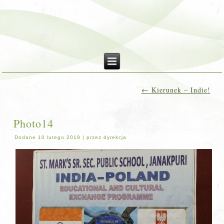
←
Kierunek – Indie!
Photo14
Dodane
10 lutego 2019
|
przez
dyrekcja