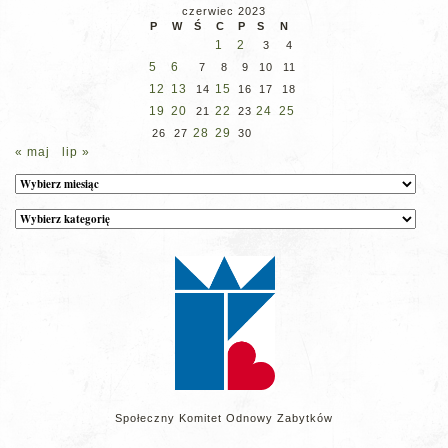
czerwiec 2023
P
W
Ś
C
P
S
N
1
2
3
4
5
6
7
8
9
10
11
12
13
15
14
16
17
18
19
20
22
24
25
21
23
28
29
26
27
30
« maj
lip »
Archiwum
Kategorie
wpisów
na
stronie
Społeczny Komitet Odnowy Zabytków