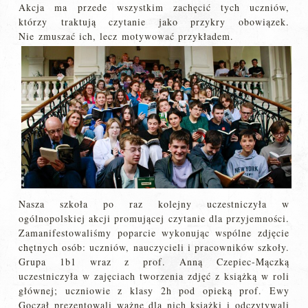
Akcja ma przede wszystkim zachęcić tych uczniów,
którzy traktują czytanie jako przykry obowiązek.
Nie zmuszać ich, lecz motywować przykładem.
Nasza szkoła po raz kolejny uczestniczyła w
ogólnopolskiej akcji promującej czytanie dla przyjemności.
Zamanifestowaliśmy poparcie wykonując wspólne zdjęcie
chętnych osób: uczniów, nauczycieli i pracowników szkoły.
Grupa 1b1 wraz z prof. Anną Czepiec-Mączką
uczestniczyła w zajęciach tworzenia zdjęć z książką w roli
głównej; uczniowie z klasy 2h pod opieką prof. Ewy
Goczał prezentowali ważne dla nich książki i odczytywali