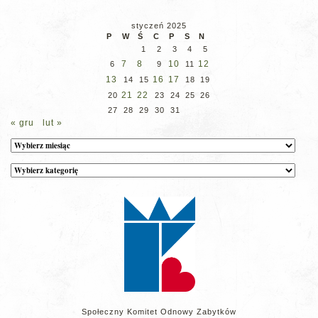
styczeń 2025
P
W
Ś
C
P
S
N
1
2
3
4
5
7
8
10
12
6
9
11
13
16
17
14
15
18
19
21
22
20
23
24
25
26
27
28
29
30
31
« gru
lut »
Archiwum
Kategorie
wpisów
na
stronie
Społeczny Komitet Odnowy Zabytków