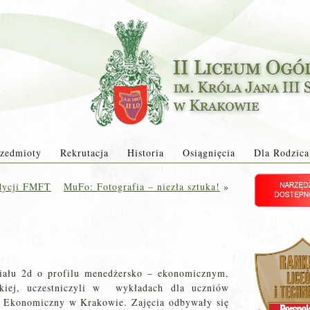
zedmioty
Rekrutacja
Historia
Osiągnięcia
Dla Rodzica
edycji FMFT
MuFo: Fotografia – niezła sztuka!
»
iału 2d o profilu menedżersko – ekonomicznym,
skiej, uczestniczyli w wykładach dla uczniów
t Ekonomiczny w Krakowie. Zajęcia odbywały się