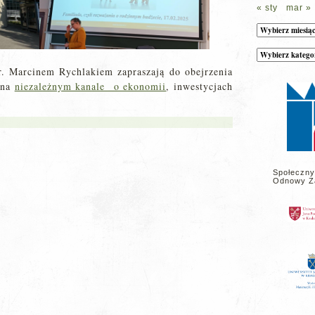
« sty
mar »
Archiwum
Kategorie
wpisów
na
. Marcinem Rychlakiem zapraszają do obejrzenia
stronie
 na
niezależnym kanale o ekonomii
, inwestycjach
Społeczny
Odnowy Z