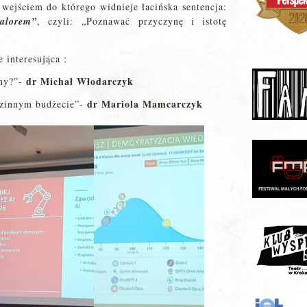
ejściem do którego widnieje łacińska sentencja:
alorem”
, czyli: „Poznawać przyczynę i istotę
interesująca :
dr Michał Włodarczyk
ony?”-
dr Mariola Mamcarczyk
dzinnym budżecie”-