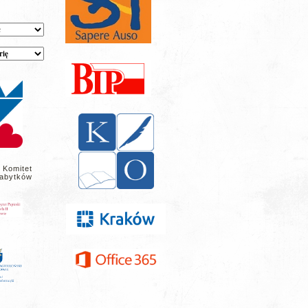
 Komitet
abytków