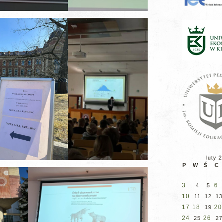
luty 
P
W
Ś
C
3
6
4
5
10
11
12
1
17
18
20
19
24
26
25
2