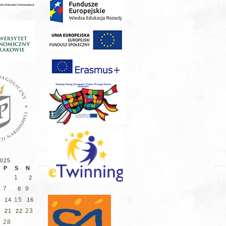
2025
P
S
N
1
2
7
9
8
15
3
14
16
23
21
22
28
7