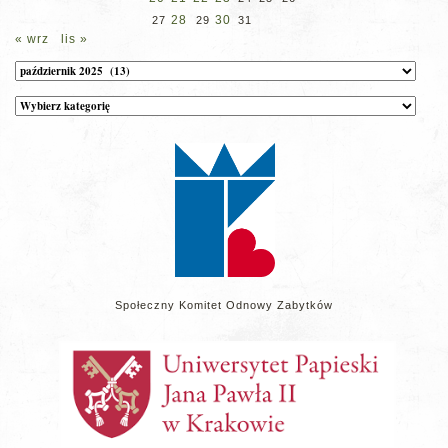
28
30
27
29
31
« wrz
lis »
Archiwum
Kategorie
wpisów
na
stronie
Społeczny Komitet Odnowy Zabytków