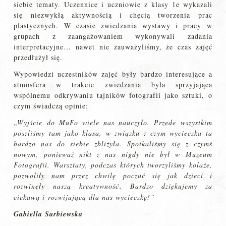
siebie tematy. Uczennice i uczniowie z klasy 1e wykazali
się niezwykłą aktywnością i chęcią tworzenia prac
plastycznych. W czasie zwiedzania wystawy i pracy w
grupach z zaangażowaniem wykonywali zadania
interpretacyjne… nawet nie zauważyliśmy, że czas zajęć
przedłużył się.
Wypowiedzi uczestników zajęć były bardzo interesujące a
atmosfera w trakcie zwiedzania była sprzyjająca
wspólnemu odkrywaniu tajników fotografii jako sztuki, o
czym świadczą opinie:
„
Wyjście do MuFo wiele nas nauczyło. Przede wszystkim
poszliśmy tam jako klasa, w związku z czym wycieczka ta
bardzo nas do siebie zbliżyła. Spotkaliśmy się z czymś
nowym, ponieważ nikt z nas nigdy nie był w Muzeum
Fotografii. Warsztaty, podczas których tworzyliśmy kolaże,
pozwoliły nam przez chwilę poczuć się jak dzieci i
rozwinęły naszą kreatywność
.
Bardzo dziękujemy za
ciekawą i rozwijającą dla nas wycieczkę!”
Gabiella Sarbiewska