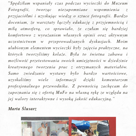
”
Spędziłam wspaniały czas podczas wycieczki do Muzeum
Fotografii, tworząc niezapomniane wspomnienia z
przyjaciółmi i uzyskując wiedzę o sztuce fotografii. Bardzo
doceniam, że warsztaty łączyły edukację z przyjemnością i
miłą atmosferą, co sprawiało, że czułam się bardziej
komfortowo z wyrażaniem własnych opinii oraz aktywnym
uczestnictwem w przeprowadzanych dyskusjach. Moim
ulubionym elementem wycieczki były zajęcia praktyczne, na
których tworzyliśmy kolaże. Była to świetna zabawa i
możliwość przetestowania swoich umiejętności w dziedzinie
kreatywnego tworzenia prac z otrzymanych materiałów.
Samo zwiedzanie wystawy było bardzo wartościowe,
uzyskaliśmy wiele informacji dzięki komentarzom
profesjonalnego przewodnika
.
Z pewnością zachęcam do
zapoznania się z ofertą MuFo na własną rękę ze względu na
jej walory interaktywne i wysoką
jakość edukacyjną.”
Marta Ślusarz