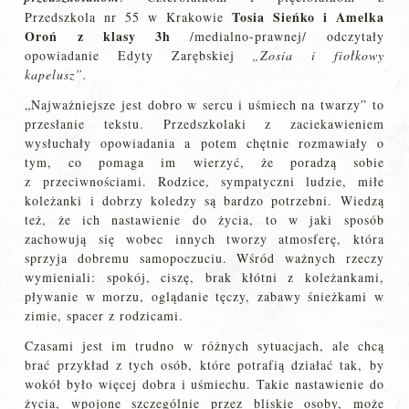
Tosia Sieńko i Amelka
Przedszkola nr 55 w Krakowie
Oroń z klasy 3h
/medialno-prawnej/ odczytały
opowiadanie Edyty Zarębskiej
„Zosia i fiołkowy
kapelusz”.
„Najważniejsze jest dobro w sercu i uśmiech na twarzy” to
przesłanie tekstu. Przedszkolaki z zaciekawieniem
wysłuchały opowiadania a potem chętnie rozmawiały o
tym, co pomaga im wierzyć, że poradzą sobie
z przeciwnościami. Rodzice, sympatyczni ludzie, miłe
koleżanki i dobrzy koledzy są bardzo potrzebni. Wiedzą
też, że ich nastawienie do życia, to w jaki sposób
zachowują się wobec innych tworzy atmosferę, która
sprzyja dobremu samopoczuciu. Wśród ważnych rzeczy
wymieniali: spokój, ciszę, brak kłótni z koleżankami,
pływanie w morzu, oglądanie tęczy, zabawy śnieżkami w
zimie, spacer z rodzicami.
Czasami jest im trudno w różnych sytuacjach, ale chcą
brać przykład z tych osób, które potrafią działać tak, by
wokół było więcej dobra i uśmiechu. Takie nastawienie do
życia, wpojone szczególnie przez bliskie osoby, może