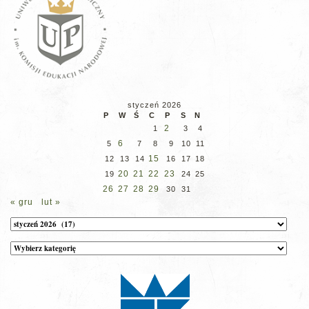
styczeń 2026
P
W
Ś
C
P
S
N
2
1
3
4
6
5
7
8
9
10
11
15
12
13
14
16
17
18
20
21
22
23
19
24
25
26
27
28
29
30
31
« gru
lut »
Archiwum
Kategorie
wpisów
na
stronie