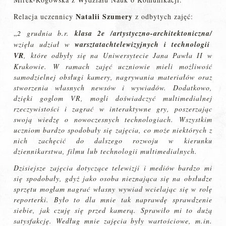
Natalii Szumery
Relacja uczennicy
z odbytych zajęć:
„
2 grudnia b.r.
klasa 2e /artystyczno-architektoniczna/
wzięła udział w
warsztatach
telewizyjnych i technologii
VR
, które odbyły się na Uniwersytecie Jana Pawła II w
Krakowie. W ramach zajęć uczniowie mieli możliwość
samodzielnej obsługi kamery, nagrywania materiałów oraz
stworzenia własnych newsów i wywiadów. Dodatkowo,
dzięki goglom VR, mogli doświadczyć multimedialnej
rzeczywistości i zagrać w interaktywne gry, poszerzając
swoją wiedzę o nowoczesnych technologiach. Wszystkim
uczniom bardzo spodobały się zajęcia, co może niektórych z
nich zachęcić do dalszego rozwoju w kierunku
dziennikarstwa, filmu lub technologii multimedialnych.
Dzisiejsze zajęcia dotyczące telewizji i mediów bardzo mi
się spodobały, gdyż jako osoba nieznająca się na obsłudze
sprzętu mogłam nagrać własny wywiad wcielając się w rolę
reporterki. Było to dla mnie tak naprawdę sprawdzenie
siebie, jak czuję się przed kamerą. Sprawiło mi to dużą
satysfakcję. Według mnie zajęcia były wartościowe, m.in.