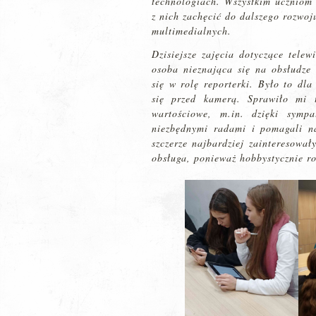
technologiach. Wszystkim uczniom 
z nich zachęcić do dalszego rozwoj
multimedialnych.
Dzisiejsze zajęcia dotyczące tele
osoba nieznająca się na obsłudze
się w rolę reporterki. Było to dl
się przed kamerą. Sprawiło mi 
wartościowe, m.in. dzięki sympa
niezbędnymi radami i pomagali n
szczerze najbardziej zainteresował
obsługa, ponieważ hobbystycznie ro