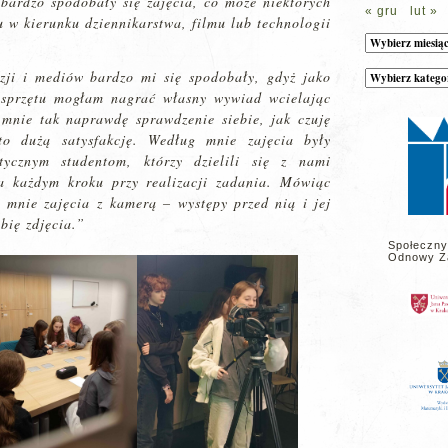
bardzo spodobały się zajęcia, co może niektórych
« gru
lut »
u w kierunku dziennikarstwa, filmu lub technologii
Archiwum
wizji i mediów bardzo mi się spodobały, gdyż jako
Kategorie
wpisów
 sprzętu mogłam nagrać własny wywiad wcielając
na
stronie
a mnie tak naprawdę sprawdzenie siebie, jak czuję
to dużą satysfakcję. Według mnie zajęcia były
tycznym studentom, którzy dzielili się z nami
a każdym kroku przy realizacji zadania. Mówiąc
y mnie zajęcia z kamerą – występy przed nią i jej
bię zdjęcia.”
Społeczny
Odnowy Z