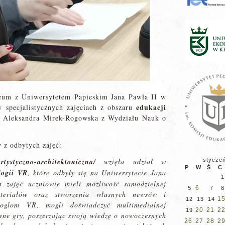
eum z Uniwersytetem Papieskim Jana Pawła II w
edukacji
w specjalistycznych zajęciach z obszaru
r Aleksandra Mirek-Rogowska z Wydziału Nauk o
ry
z odbytych zajęć:
tystyczno-architektoniczna/
wzięła udział w
stycze
P
W
Ś
C
logii VR
, które odbyły się na Uniwersytecie Jana
1
zajęć uczniowie mieli możliwość samodzielnej
6
5
7
8
teriałów oraz stworzenia własnych newsów i
1
12
13
14
oglom VR, mogli doświadczyć multimedialnej
20
21
2
19
ywne gry, poszerzając swoją wiedzę o nowoczesnych
26
27
28
2