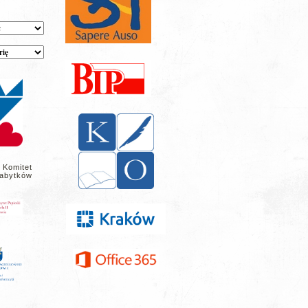
 Komitet
abytków