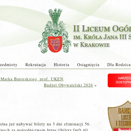
zedmioty
Rekrutacja
Historia
Osiągnięcia
Dla Rodzica
. Marka Batorskiego, prof. UKEN
Budżet Obywatelski 2026
»
na już nabywać bilety na 3 dni eliminacji 56.
nych za pośrednictwem https://bilety.fmft.pl/