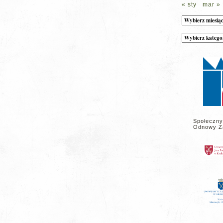
« sty
mar »
Archiwum
Kategorie
wpisów
na
stronie
Społeczny
Odnowy Z