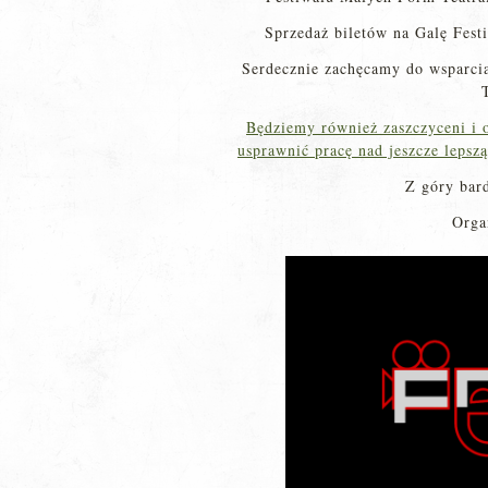
Sprzedaż biletów na Galę Fest
Serdecznie zachęcamy do wsparci
Będziemy również zaszczyceni i 
usprawnić pracę nad jeszcze lepsz
Z góry bar
Orga