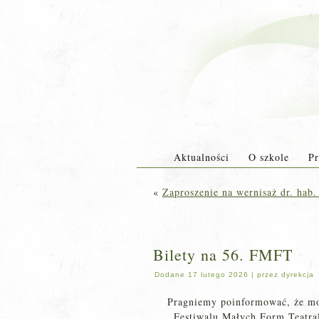
Aktualności
O szkole
Pr
«
Zaproszenie na wernisaż dr. hab
Bilety na 56. FMFT
Dodane
17 lutego 2026
|
przez
dyrekcja
Pragniemy poinformować, że moż
Festiwalu Małych Form Teatral