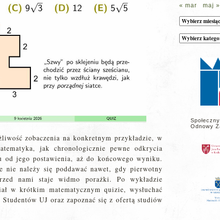
« mar
maj »
Archiwum
Kategorie
wpisów
na
stronie
Społeczny
Odnowy Z
żliwość zobaczenia na konkretnym przykładzie, w
atematyka, jak chronologicznie pewne odkrycia
u od jego postawienia, aż do końcowego wyniku.
że nie należy się poddawać nawet, gdy pierwotny
rzed nami staje widmo porażki. Po wykładzie
ział w krótkim matematycznym quizie, wysłuchać
Studentów UJ oraz zapoznać się z ofertą studiów