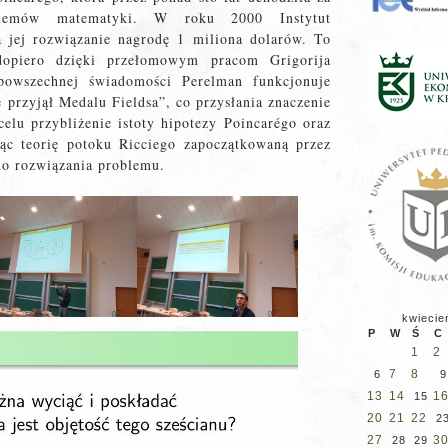
oblemów matematyki. W roku 2000 Instytut
 jej rozwiązanie nagrodę 1 miliona dolarów. To
dopiero dzięki przełomowym pracom Grigorija
owszechnej świadomości Perelman funkcjonuje
e przyjął Medalu Fieldsa”, co przysłania znaczenie
celu przybliżenie istoty hipotezy Poincarégo oraz
jąc teorię potoku Ricciego zapoczątkowaną przez
do rozwiązania problemu.
kwiecie
P
W
Ś
C
1
2
7
8
6
9
13
14
1
15
20
21
22
2
27
3
28
29