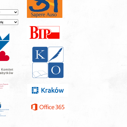
 Komitet
abytków