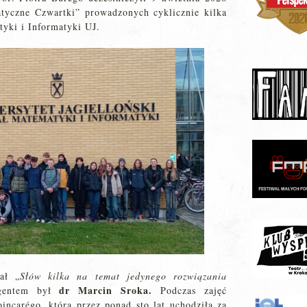
tyczne Czwartki” prowadzonych cyklicznie kilka
yki i Informatyki UJ.
ał „
Słów kilka na temat jedynego rozwiązania
dr Marcin Sroka.
egentem był
Podczas zajęć
oincarégo, która przez ponad sto lat uchodziła za