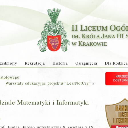
zedmioty
Rekrutacja
Historia
Osiągnięcia
Dla Rodzica
 stołowego
Warsztaty edukacyjne projektu “LearNotCry”
»
dziale Matematyki i Informatyki
a
of. Piotra Burego uczestniczyli 9 kwietnia 2026