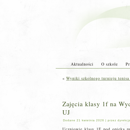
Aktualności
O szkole
Pr
«
Wyniki szkolnego turnieju tenisa
Zajęcia klasy 1f na Wy
UJ
Dodane
21 kwietnia 2026
|
przez
dyrekcj
Uczniowie klasy 1F pod opieką pr