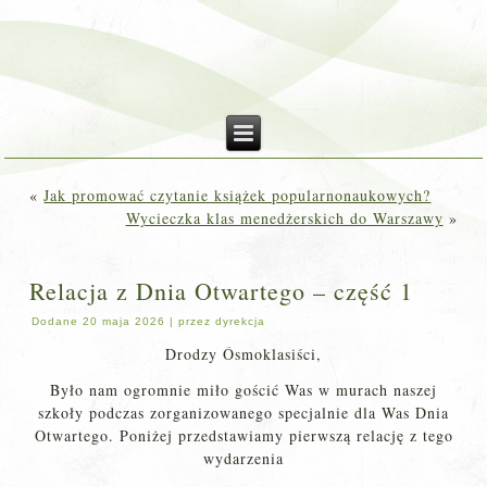
«
Jak promować czytanie książek popularnonaukowych?
Wycieczka klas menedżerskich do Warszawy
»
Relacja z Dnia Otwartego – część 1
Dodane
20 maja 2026
|
przez
dyrekcja
Drodzy Ósmoklasiści,
Było nam ogromnie miło gościć Was w murach naszej
szkoły podczas zorganizowanego specjalnie dla Was Dnia
Otwartego. Poniżej przedstawiamy pierwszą relację z tego
wydarzenia