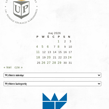
maj 2026
P
W
Ś
C
P
S
N
1
2
3
4
5
6
8
7
9
10
11
12
13
14
15
16
17
18
20
24
19
21
22
23
26
27
28
29
25
30
31
« kwi
cze »
Archiwum
Kategorie
wpisów
na
stronie