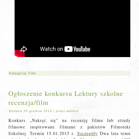
Kategoria:
Film
Ogłoszenie konkursu Lektury szkolne
recenzja/film
Dodane
20 grudnia 2014
|
przez
admin2
Konkurs „Nakręć się” na recenzję filmu lub etiudy
filmowe inspirowane filmami z pakietów Filmoteki
Szkolnej. Termin 15.01.2015 r.
Szczegóły
Dwa lata temu