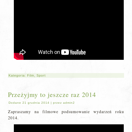
Kategoria:
Film
,
Sport
Przeżyjmy to jeszcze raz 2014
Dodane
21 grudnia 2014
|
przez
admin2
Zapraszamy na filmowe podsumowanie wydarzeń roku
2014.