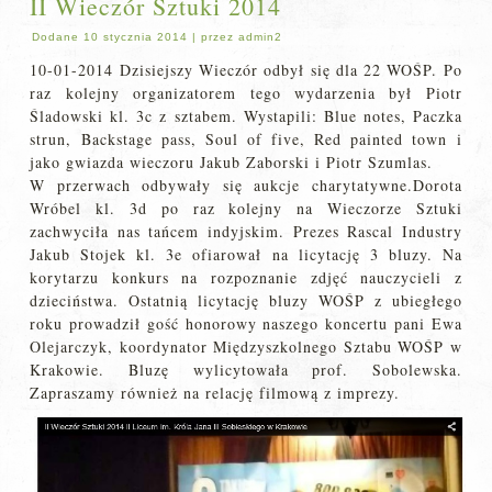
II Wieczór Sztuki 2014
Dodane
10 stycznia 2014
|
przez
admin2
10-01-2014 Dzisiejszy Wieczór odbył się dla 22 WOŚP. Po
raz kolejny organizatorem tego wydarzenia był Piotr
Śladowski kl. 3c z sztabem. Wystapili: Blue notes, Paczka
strun, Backstage pass, Soul of five, Red painted town i
jako gwiazda wieczoru Jakub Zaborski i Piotr Szumlas.
W przerwach odbywały się aukcje charytatywne.Dorota
Wróbel kl. 3d po raz kolejny na Wieczorze Sztuki
zachwyciła nas tańcem indyjskim. Prezes Rascal Industry
Jakub Stojek kl. 3e ofiarował na licytację 3 bluzy. Na
korytarzu konkurs na rozpoznanie zdjęć nauczycieli z
dzieciństwa. Ostatnią licytację bluzy WOŚP z ubiegłego
roku prowadził gość honorowy naszego koncertu pani Ewa
Olejarczyk, koordynator Międzyszkolnego Sztabu WOŚP w
Krakowie. Bluzę wylicytowała prof. Sobolewska.
Zapraszamy również na relację filmową z imprezy.