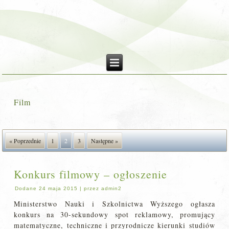
Film
« Poprzednie
1
2
3
Następne »
Konkurs filmowy – ogłoszenie
Dodane
24 maja 2015
|
przez
admin2
Ministerstwo Nauki i Szkolnictwa Wyższego ogłasza
konkurs na 30-sekundowy spot reklamowy, promujący
matematyczne, techniczne i przyrodnicze kierunki studiów