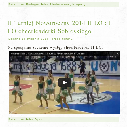
Kategoria:
Biologia
,
Film
,
Media o nas
,
Projekty
II Turniej Noworoczny 2014 II LO : I
LO cheerleaderki Sobieskiego
Dodane
14 stycznia 2014
|
przez
admin2
Na specjalne życzenie występ cheerleaderek II LO.
Kategoria:
Film
,
Sport