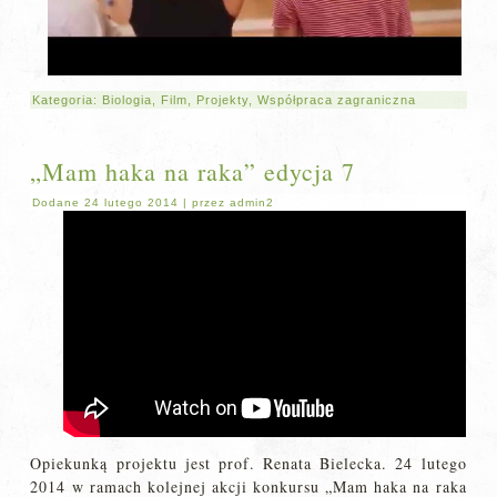
Kategoria:
Biologia
,
Film
,
Projekty
,
Współpraca zagraniczna
„Mam haka na raka” edycja 7
Dodane
24 lutego 2014
|
przez
admin2
Opiekunką projektu jest prof. Renata Bielecka. 24 lutego
2014 w ramach kolejnej akcji konkursu „Mam haka na raka