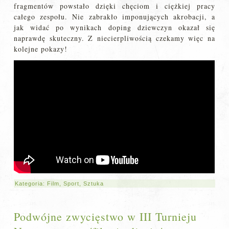
fragmentów powstało dzięki chęciom i ciężkiej pracy
całego zespołu. Nie zabrakło imponujących akrobacji, a
jak widać po wynikach doping dziewczyn okazał się
naprawdę skuteczny. Z niecierpliwością czekamy więc na
kolejne pokazy!
Kategoria:
Film
,
Sport
,
Sztuka
Podwójne zwycięstwo w III Turnieju