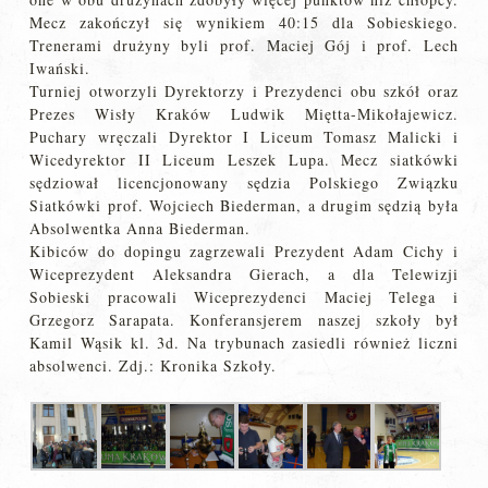
Mecz zakończył się wynikiem 40:15 dla Sobieskiego.
Trenerami drużyny byli prof. Maciej Gój i prof. Lech
Iwański.
Turniej otworzyli Dyrektorzy i Prezydenci obu szkół oraz
Prezes Wisły Kraków Ludwik Miętta-Mikołajewicz.
Puchary wręczali Dyrektor I Liceum Tomasz Malicki i
Wicedyrektor II Liceum Leszek Lupa. Mecz siatkówki
sędziował licencjonowany sędzia Polskiego Związku
Siatkówki prof. Wojciech Biederman, a drugim sędzią była
Absolwentka Anna Biederman.
Kibiców do dopingu zagrzewali Prezydent Adam Cichy i
Wiceprezydent Aleksandra Gierach, a dla Telewizji
Sobieski pracowali Wiceprezydenci Maciej Telega i
Grzegorz Sarapata. Konferansjerem naszej szkoły był
Kamil Wąsik kl. 3d. Na trybunach zasiedli również liczni
absolwenci. Zdj.: Kronika Szkoły.