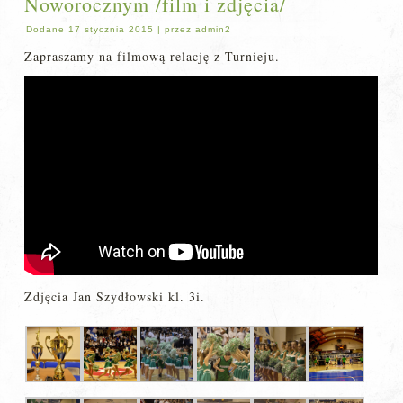
Noworocznym /film i zdjęcia/
Dodane
17 stycznia 2015
|
przez
admin2
Zapraszamy na filmową relację z Turnieju.
Zdjęcia Jan Szydłowski kl. 3i.