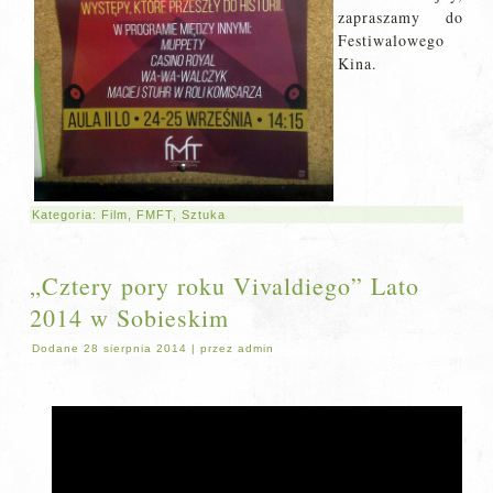
zapraszamy do
Festiwalowego
Kina.
Kategoria:
Film
,
FMFT
,
Sztuka
„Cztery pory roku Vivaldiego” Lato
2014 w Sobieskim
Dodane
28 sierpnia 2014
|
przez
admin