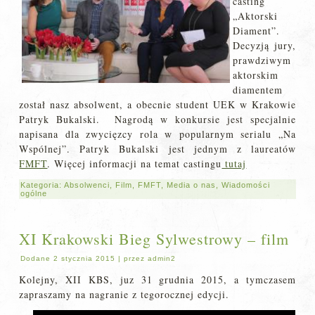
casting
„Aktorski
Diament”.
Decyzją jury,
prawdziwym
aktorskim
diamentem
został nasz absolwent, a obecnie student UEK w Krakowie
Patryk Bukalski. Nagrodą w konkursie jest specjalnie
napisana dla zwycięzcy rola w popularnym serialu „Na
Wspólnej”. Patryk Bukalski jest jednym z laureatów
FMFT
. Więcej informacji na temat castingu
tutaj
Kategoria:
Absolwenci
,
Film
,
FMFT
,
Media o nas
,
Wiadomości
ogólne
XI Krakowski Bieg Sylwestrowy – film
Dodane
2 stycznia 2015
|
przez
admin2
Kolejny, XII KBS, juz 31 grudnia 2015, a tymczasem
zapraszamy na nagranie z tegorocznej edycji.