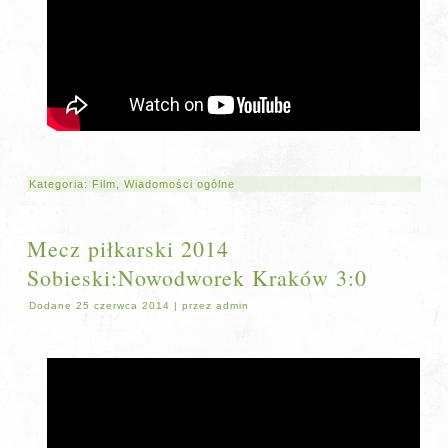
Kategoria:
Film
,
Wiadomości ogólne
Mecz piłkarski 2014
Sobieski:Nowodworek Kraków 3:0
Dodane
25 czerwca 2014
|
przez
admin