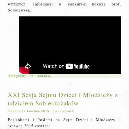
wyższych. Informacji o konkursie udziela prof.
Sobolewska.
Kategoria:
Film
,
Konkursy
XXI Sesja Sejmu Dzieci i Młodzieży z
udziałem Sobieszczaków
Dodane
17 kwietnia 2015
|
przez
admin2
Posłankami i Posłami na Sejm Dzieci i Młodzieży 1
czerwca 2015 zostaną: