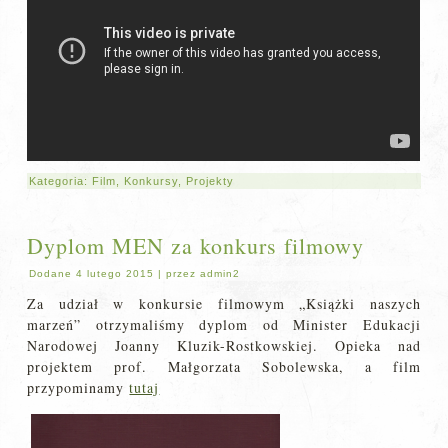
Kategoria:
Film
,
Konkursy
,
Projekty
Dyplom MEN za konkurs filmowy
Dodane
4 lutego 2015
|
przez
admin2
Za udział w konkursie filmowym „Książki naszych
marzeń” otrzymaliśmy dyplom od Minister Edukacji
Narodowej Joanny Kluzik-Rostkowskiej. Opieka nad
projektem prof. Małgorzata Sobolewska, a film
przypominamy
tutaj