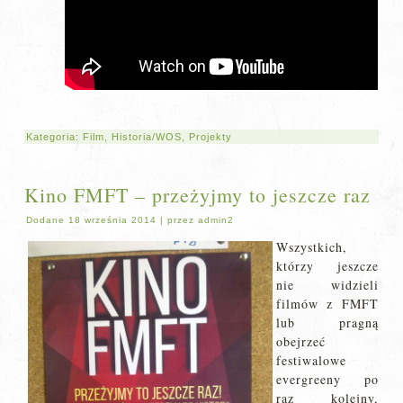
Kategoria:
Film
,
Historia/WOS
,
Projekty
Kino FMFT – przeżyjmy to jeszcze raz
Dodane
18 września 2014
|
przez
admin2
Wszystkich,
którzy jeszcze
nie widzieli
filmów z FMFT
lub pragną
obejrzeć
festiwalowe
evergreeny po
raz kolejny,