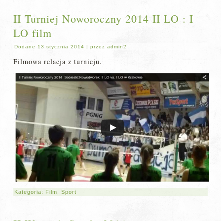
II Turniej Noworoczny 2014 II LO : I
LO film
Dodane
13 stycznia 2014
|
przez
admin2
Filmowa relacja z turnieju.
Kategoria:
Film
,
Sport