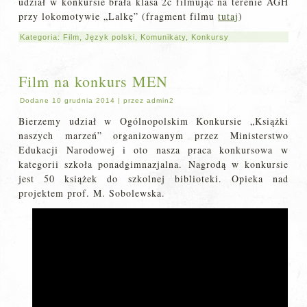
udział w konkursie brała klasa 2c filmując na terenie AGH
przy lokomotywie „Lalkę” (fragment filmu
tutaj
)
Kategoria:
Film
,
Język polski
,
Komunikaty
,
Konkursy
Film na konkurs MEN
Dodane
10 grudnia 2014
|
przez
admin2
Bierzemy udział w Ogólnopolskim Konkursie „Książki
naszych marzeń” organizowanym przez Ministerstwo
Edukacji Narodowej i oto nasza praca konkursowa w
kategorii szkoła ponadgimnazjalna. Nagrodą w konkursie
jest 50 książek do szkolnej biblioteki. Opieka nad
projektem prof. M. Sobolewska.