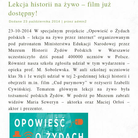
Lekcja historii na żywo – film już
dostępny!
Dodane
23 października 2014
|
przez
admin2
23-10-2014 W specjalnym projekcie „Opowieść o Żydach
polskich – lekcja na żywo przez internet” organizowanym
pod patronatem Ministerstwa Edukacji Narodowej przez
Muzeum Historii Żydów Polskich w Warszawie
uczestniczyło dziś ponad 400000 uczniów w Polsce.
Również nasza szkoła zgłosiła udział w tym wydarzeniu –
opieka prof. M. Sobolewska. W auli szkolnej uczniowie
klas 3h i 1e wzięli udział w tej 2-godzinnej lekcji historii i
obejrzeli m.in. film „Cud purymowy” w reżyserii Izabelli
Cywińskiej. Tematem głównym lekcji na żywo była
tożsamość polskich Żydów. W podróż po Muzeum zabrali
widzów Maria Seweryn – aktorka oraz Maciej Orłoś –
aktor i prezenter.