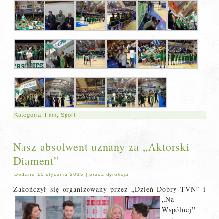
Kategoria:
Film
,
Sport
Nasz absolwent uznany za „Aktorski
Diament”
Dodane
15 stycznia 2015
|
przez
dyrekcja
Zakończył się org
anizowany przez „Dzień Dobry TVN” i
„Na
”
Wspólnej