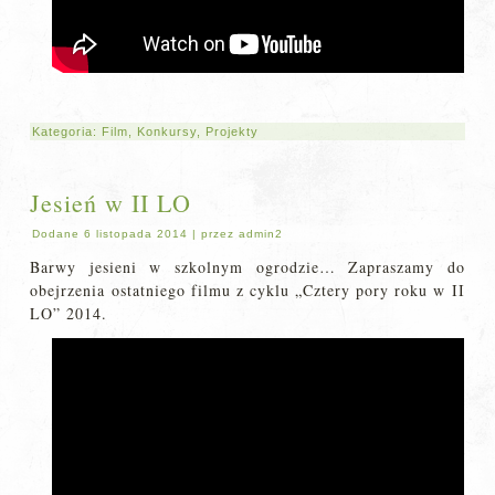
Kategoria:
Film
,
Konkursy
,
Projekty
Jesień w II LO
Dodane
6 listopada 2014
|
przez
admin2
Barwy jesieni w szkolnym ogrodzie… Zapraszamy do
obejrzenia ostatniego filmu z cyklu „Cztery pory roku w II
LO” 2014.