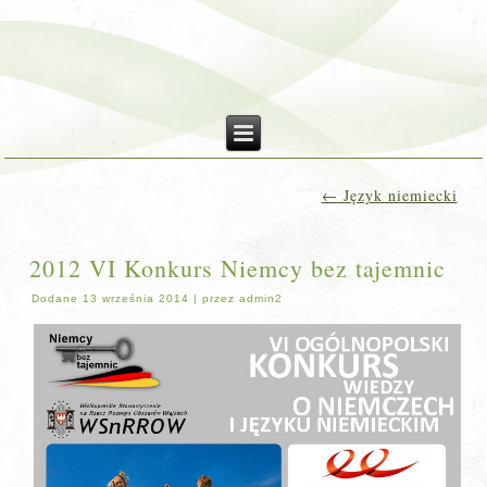
←
Język niemiecki
2012 VI Konkurs Niemcy bez tajemnic
Dodane
13 września 2014
|
przez
admin2