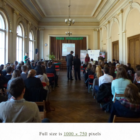
Full size is
1000 × 750
pixels