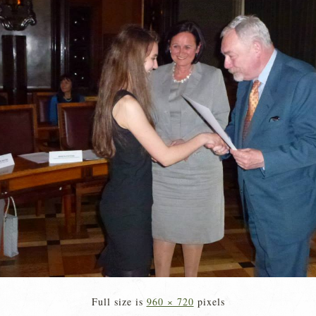
Full size is
960 × 720
pixels