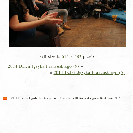
Full size is
614 × 482
pixels
2014 Dzień Języka Francuskiego (9)
»
«
2014 Dzień Języka Francuskiego (5)
© II Liceum Ogólnokształcące im. Króla Jana III Sobieskiego w Krakowie 2022