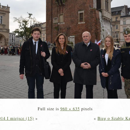
Full size is
960 × 635
pixels
014 I miejsce (15)
»
«
Bieg o Szablę Ka