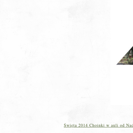
Święta 2014 Choinki w auli od Na