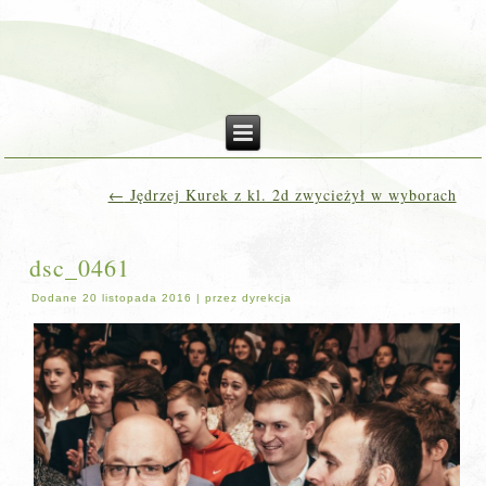
←
Jędrzej Kurek z kl. 2d zwycieżył w wyborach
dsc_0461
Dodane
20 listopada 2016
|
przez
dyrekcja