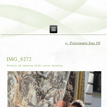
←
Pożegnanie klas III
IMG_8272
Dodane
28 kwietnia 2018
|
przez
dyrekcja