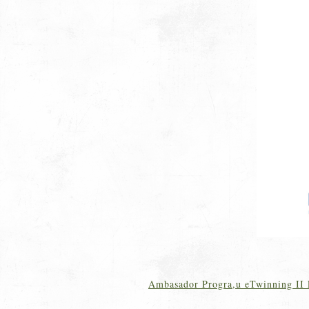
Ambasador Progra,u eTwinning II