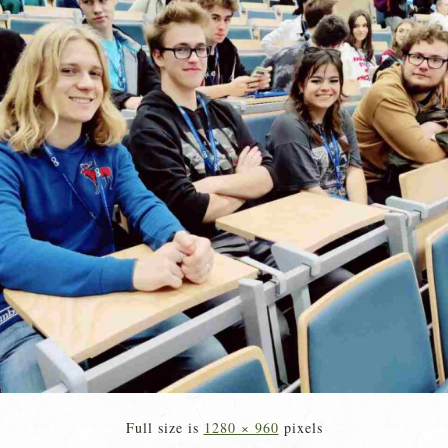
Full size is
1280 × 960
pixels