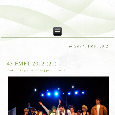
←
Gala 43 FMFT 2012
43 FMFT 2012 (21)
Dodane
22 grudnia 2014
|
przez
admin2