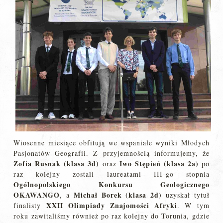
Wiosenne miesiące obfitują we wspaniałe wyniki Młodych
Pasjonatów Geografii. Z przyjemnością informujemy, że
Zofia Rusnak (klasa 3d)
Iwo Stępień (klasa 2a)
oraz
po
raz kolejny zostali laureatami III-go stopnia
Ogólnopolskiego Konkursu Geologicznego
OKAWANGO
Michał Borek (klasa 2d)
, a
uzyskał tytuł
XXII Olimpiady Znajomości Afryki
finalisty
. W tym
roku zawitaliśmy również po raz kolejny do Torunia, gdzie