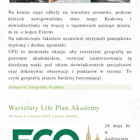
Na koniec zajęć odbyły się warsztaty terenowe, podczas
których nawigowaliśmy stare mapy Krakowa i
dowiedzieliśmy się więcej o tajemnicach naszego miasta,
m.in. o kopcu Esterki.
Na zakończenie fakultetu uczniowie otrzymali pamiątkowe
dyplomy i drobne upominki.
UFG to doskonała okazja, aby rozszerzać geografię na
poziomie akademickim, rozwijać zainteresowania tą
dziedziną nauki pod okiem doświadczonych specjalistów
oraz dokonywać obserwacji i pomiarów w terenie. To
czyni geografię jeszcze bardziej fascynującą!
Kategoria:
Geografia
,
Projekty
Warsztaty Life Plan Akademy
Dodane
2 czerwca 2022
|
przez
admin2
24 maja br.
w
Auditorium