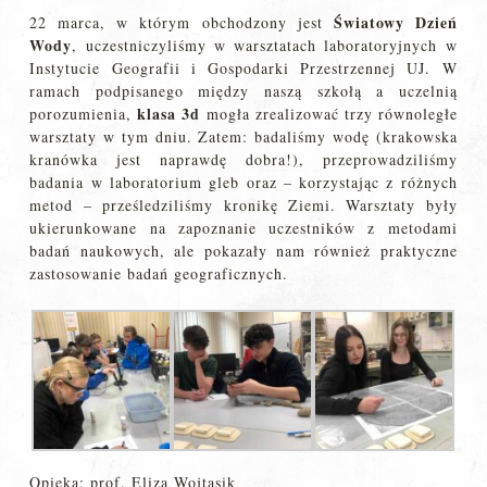
Światowy Dzień
22 marca, w którym obchodzony jest
Wody
, uczestniczyliśmy w warsztatach laboratoryjnych w
Instytucie Geografii i Gospodarki Przestrzennej UJ. W
ramach podpisanego między naszą szkołą a uczelnią
klasa 3d
porozumienia,
mogła zrealizować trzy równoległe
warsztaty w tym dniu. Zatem: badaliśmy wodę (krakowska
kranówka jest naprawdę dobra!), przeprowadziliśmy
badania w laboratorium gleb oraz – korzystając z różnych
metod – prześledziliśmy kronikę Ziemi. Warsztaty były
ukierunkowane na zapoznanie uczestników z metodami
badań naukowych, ale pokazały nam również praktyczne
zastosowanie badań geograficznych.
Opieka: prof. Eliza Wojtasik