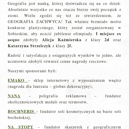
Geografia jest nauką, której doświadcza się na co dzień.
Absolutnie wszystko co nas otacza bierze swój początek z
ziemi. Wielu zgodzi się też ze stwierdzeniem, że
GEOGRAFIA ZACHWYCA! Tak właśnie brzmiało motto
konkursu plastycznego, który został zorganizowany w
I miejsce ex
Sobieskim, aby uczcić jubileusz olimpiady.
aequo
Alicja Kaźmierska
2d
zdobyły
z klasy
oraz
Katarzyna Strzelczyk
2f.
z klasy
Radość i satysfakcja z osiągniętych wyników to jedno, ale
uczniowie zdobyli również cenne nagrody rzeczowe.
Naszymi sponsorami byli:
EMAKO
– sklep internetowy z wyposażeniem wnętrz
(nagroda dla laureata – globus dekoracyjny),
NANA
– poligrafia reklamowa – fundator
okolicznościowych medali oraz termosów,
BOCHNERIS
– fundator soli kosmetycznych na bazie soli
bocheńskiej,
NA STOPY
– fundator skarpetek z geograficznym