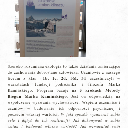
Szeroko rozumiana ekologia to także działania zmierzające
do zachowania dobrostanu człowieka. Uczniowie z naszego
1b, 1c, 2d, 3M, 3T
liceum z klas
uczestniczyli w
warsztatach fundacji podróżnika i filozofa Marka
5 krokach Metody
Kamińskiego. Program bazuje na
Biegun Marka Kamińskiego
. Jest on odpowiedzią na
współczesne wyzwania wychowawcze. Wspiera uczennice i
uczniów w budowaniu ich odporności psychicznej i
poczuciu własnej wartości.
W jaki sposób wyznaczać sobie
cele i dążyć do ich realizacji
? Jak dokonywać w sobie
zmian i
budować własną wartość? Jak wzmacniać swój