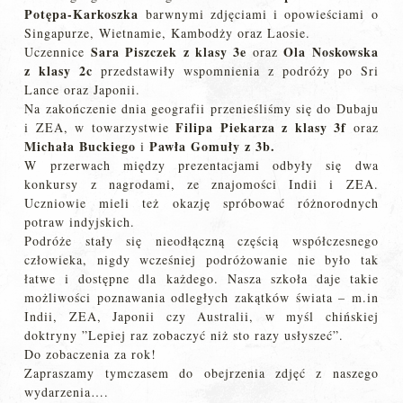
Potępa-Karkoszka
barwnymi zdjęciami i opowieściami o
Singapurze, Wietnamie, Kambodży oraz Laosie.
Sara Piszczek z klasy 3e
Ola Noskowska
Uczennice
oraz
z klasy 2c
przedstawiły wspomnienia z podróży po Sri
Lance oraz Japonii.
Na zakończenie dnia geografii przenieśliśmy się do Dubaju
Filipa Piekarza z klasy 3f
i ZEA, w towarzystwie
oraz
Michała Buckiego
Pawła Gomuły z 3b.
i
W przerwach między prezentacjami odbyły się dwa
konkursy z nagrodami, ze znajomości Indii i ZEA.
Uczniowie mieli też okazję spróbować różnorodnych
potraw indyjskich.
Podróże stały się nieodłączną częścią współczesnego
człowieka, nigdy wcześniej podróżowanie nie było tak
łatwe i dostępne dla każdego. Nasza szkoła daje takie
możliwości poznawania odległych zakątków świata – m.in
Indii, ZEA, Japonii czy Australii, w myśl chińskiej
doktryny ”Lepiej raz zobaczyć niż sto razy usłyszeć”.
Do zobaczenia za rok!
Zapraszamy tymczasem do obejrzenia zdjęć z naszego
wydarzenia….