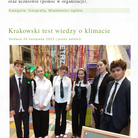
oraz uczniowie (pomoc w organizacji).
Kategoria:
Geografia
,
Wiadomości ogólne
Krakowski test wiedzy o klimacie
Dodane
20 listopada 2023
|
przez
admin3