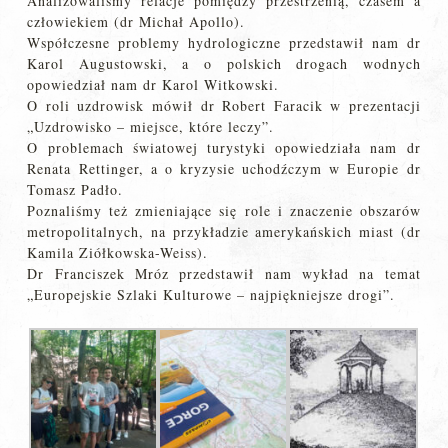
Analizowaliśmy relacje pomiędzy przestrzenią, czasem a
człowiekiem (dr Michał Apollo).
Współczesne problemy hydrologiczne przedstawił nam dr
Karol Augustowski, a o polskich drogach wodnych
opowiedział nam dr Karol Witkowski.
O roli uzdrowisk mówił dr Robert Faracik w prezentacji
„Uzdrowisko – miejsce, które leczy”.
O problemach światowej turystyki opowiedziała nam dr
Renata Rettinger, a o kryzysie uchodźczym w Europie dr
Tomasz Padło.
Poznaliśmy też zmieniające się role i znaczenie obszarów
metropolitalnych, na przykładzie amerykańskich miast (dr
Kamila Ziółkowska-Weiss).
Dr Franciszek Mróz przedstawił nam wykład na temat
„Europejskie Szlaki Kulturowe – najpiękniejsze drogi”.