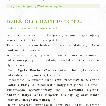
Kategoria:
Geografia
,
Wiadomości ogólne
DZIEŃ GEOGRAFII 19.03.2024
Dodane
25 marca 2024
|
przez
admin3
Jak co roku, wraz ze zbliżającą się wiosną, organizujemy
w naszej szkole święto geografii.
Tym razem naszym hasłem przewodnim stała się „Azja-
kontynent kontrastów”.
W ramach dnia geografii opowiedzieliśmy o wymianie
polsko-indyjskiej ze szkołą Suchitra Academy w
Hyderabadzie.
Prof. Agata Reichert-Zaczek
, okiem historyka sztuki,
pokazała nam piękne zabytki Indii.
Zuzanna
Prezentację „W świecie hinduizmu” przedstawiła
Kowal z klasy 3e
, natomiast o indyjskim jedzeniu i szoku
Karolina Dymek,
kulturowym wypowiedziały się :
Antonia Bałys, Anna Frączek z klasy 3g
Klara
oraz
Rokosz -Kuczyńska z klasy 3e
.
prof. Elżbieta
Dzień geografii wzbogaciła nam Pani