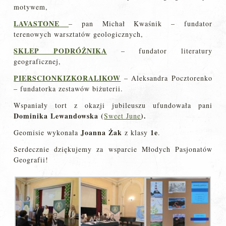
motywem,
LAVASTONE
– pan Michał Kwaśnik – fundator
terenowych warsztatów geologicznych,
SKLEP PODRÓŻNIKA
– fundator literatury
geograficznej,
PIERSCIONKIZKORALIKOW
– Aleksandra Pocztorenko
– fundatorka zestawów biżuterii.
Wspaniały tort z okazji jubileuszu ufundowała pani
Dominika Lewandowska (
).
Sweet June
Joanna Żak
1e
Geomisie wykonała
z klasy
.
Serdecznie dziękujemy za wsparcie Młodych Pasjonatów
Geografii!