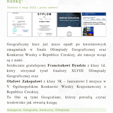
naukę!
Dodane
4 maja 2022
|
przez
admin2
Geograficzny kurz już nieco opadł po kwietniowych
zmaganiach w finale Olimpiady Geograficznej oraz
Konkursie Wiedzy o Republice Czeskiej, ale emocje wciąż
są z nami.
Franciszkowi Dyndzie
Serdecznie gratulujemy
z klasy 1d,
który otrzymał tytuł finalisty XLVIII Olimpiady
Geograficznej oraz
Olafowi Zakopalowi
z klasy 3K – laureatowi I miejsca w
V Ogólnopolskim Konkursie Wiedzy Krajoznawczej o
Republice Czeskiej.
To Oni są tymi Geografami, którzy potrafią czytać
środowisko jak otwartą księgę.
Kategoria:
Geografia
,
Konkursy
,
Olimpiady