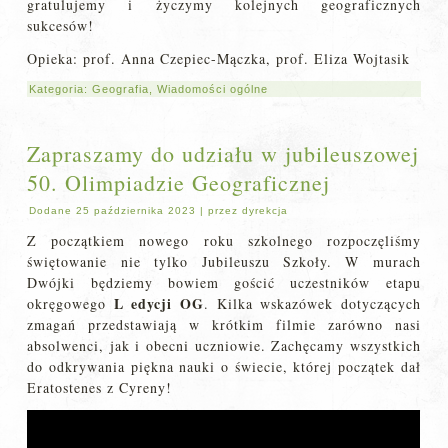
gratulujemy i życzymy kolejnych geograficznych
sukcesów!
Opieka: prof. Anna Czepiec-Mączka, prof. Eliza Wojtasik
Kategoria:
Geografia
,
Wiadomości ogólne
Zapraszamy do udziału w jubileuszowej
50. Olimpiadzie Geograficznej
Dodane
25 października 2023
|
przez
dyrekcja
Z początkiem nowego roku szkolnego rozpoczęliśmy
świętowanie nie tylko Jubileuszu Szkoły. W murach
Dwójki będziemy bowiem gościć uczestników etapu
L edycji OG
okręgowego
. Kilka wskazówek dotyczących
zmagań przedstawiają w krótkim filmie zarówno nasi
absolwenci, jak i obecni uczniowie. Zachęcamy wszystkich
do odkrywania piękna nauki o świecie, której początek dał
Eratostenes z Cyreny!