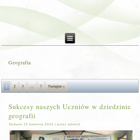
Geografia
1
2
3
…
7
Następne »
Sukcesy naszych Uczniów w dziedzinie
geografii
Dodane
22 kwietnia 2024
|
przez
admin3