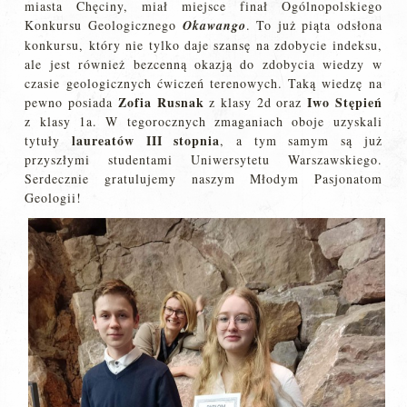
miasta Chęciny, miał miejsce finał Ogólnopolskiego
Konkursu Geologicznego
Okawango
. To już piąta odsłona
konkursu, który nie tylko daje szansę na zdobycie indeksu,
ale jest również bezcenną okazją do zdobycia wiedzy w
czasie geologicznych ćwiczeń terenowych. Taką wiedzę na
Zofia Rusnak
Iwo Stępień
pewno posiada
z klasy 2d oraz
z klasy 1a. W tegorocznych zmaganiach oboje uzyskali
laureatów III stopnia
tytuły
, a tym samym są już
przyszłymi studentami Uniwersytetu Warszawskiego.
Serdecznie gratulujemy naszym Młodym Pasjonatom
Geologii!