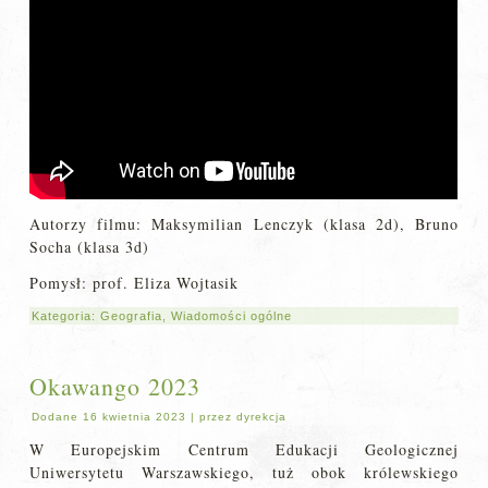
Autorzy filmu: Maksymilian Lenczyk (klasa 2d), Bruno
Socha (klasa 3d)
Pomysł: prof. Eliza Wojtasik
Kategoria:
Geografia
,
Wiadomości ogólne
Okawango 2023
Dodane
16 kwietnia 2023
|
przez
dyrekcja
W Europejskim Centrum Edukacji Geologicznej
Uniwersytetu Warszawskiego, tuż obok królewskiego