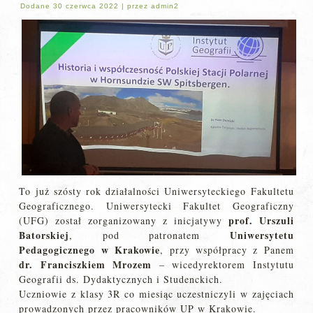
Dodane
30 czerwca 2022
|
przez
admin2
To już szósty rok działalności Uniwersyteckiego Fakultetu
Geograficznego. Uniwersytecki Fakultet Geograficzny
prof. Urszuli
(UFG) został zorganizowany z inicjatywy
Batorskiej
Uniwersytetu
, pod patronatem
Pedagogicznego w Krakowie
, przy współpracy z Panem
dr. Franciszkiem Mrozem
– wicedyrektorem Instytutu
Geografii ds. Dydaktycznych i Studenckich.
Uczniowie z klasy 3R co miesiąc uczestniczyli w zajęciach
prowadzonych przez pracowników UP w Krakowie.