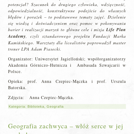
potencjał?
Szacunek do drugiego człowieka, wdzięczność,
odpowiedzialność, konstruktywne podejście do własnych
błędów i porażek – to podstawowe tematy zajęć. Dzielenie
się wiedzą i
doświadczeniem oraz pomoc w pokonywaniu
barier i realizacji marzeń to główne cele i misja
Life Plan
Academy
, czyli sztandarowego projektu Fun
dacji Marka
Kamińskiego.
Warsztaty dla l
icealistów poprowadził master
trener
LPA
Adam Piasecki.
Organizator: Uniwersytet Jagielloński; współorganizatorzy
Akademia Górniczo-Hutnicza i Ambasada Szwajcarii w
Polsce.
Opieka: prof. Anna Czepiec-Mączka i prof. Urszula
Batorska.
Zdjęcia: Anna Czepiec-Mączka.
Kategoria:
Biblioteka
,
Geografia
Geografia zachwyca – włóż serce w jej