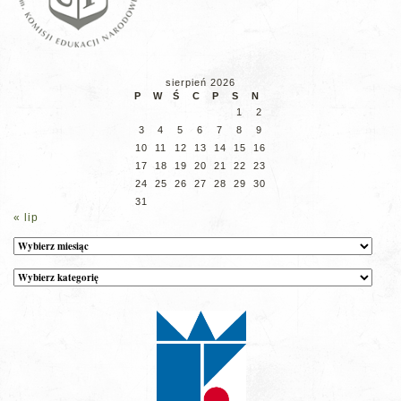
sierpień 2026
P
W
Ś
C
P
S
N
1
2
3
4
5
6
7
8
9
10
11
12
13
14
15
16
17
18
19
20
21
22
23
24
25
26
27
28
29
30
31
« lip
Archiwum
Kategorie
wpisów
na
stronie