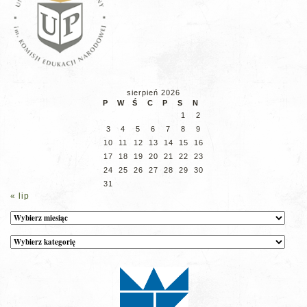
sierpień 2026
P
W
Ś
C
P
S
N
1
2
3
4
5
6
7
8
9
10
11
12
13
14
15
16
17
18
19
20
21
22
23
24
25
26
27
28
29
30
31
« lip
Archiwum
Kategorie
wpisów
na
stronie