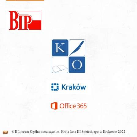
© II Liceum Ogólnokształcące im. Króla Jana III Sobieskiego w Krakowie 2022