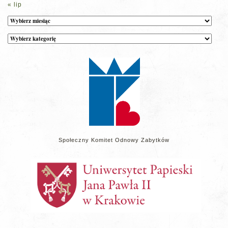
« lip
Archiwum
Kategorie
wpisów
na
stronie
Społeczny Komitet Odnowy Zabytków