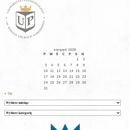
sierpień 2026
P
W
Ś
C
P
S
N
1
2
3
4
5
6
7
8
9
10
11
12
13
14
15
16
17
18
19
20
21
22
23
24
25
26
27
28
29
30
31
« lip
Archiwum
Kategorie
wpisów
na
stronie