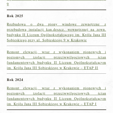
9
Rok 2025
Rozbudowa o dwa piony windowe zewnętrzne z
przebudową instalacji kan.deszcz. wewnętrznej na zewn.
budynku II Liceum Ogólnokształcącego im. Króla Jana III
Sobieskiego,przy ul. Sobieskiego 9 w Krakowie
Remont elewacji, wraz z wykonaniem pionowych i
poziomych izolacji przeciwwilgociowych ścian
fundamentowych budynku II Liceum Ogólnokształcącym
im. Króla Jana III Sobieskiego w Krakowie – ETAP II
Rok 2024
Remont elewacji, wraz z wykonaniem pionowych i
poziomych izolacji przeciwwilgociowych ścian
fundamentowych budynku II Liceum Ogólnokształcącym
im. Króla Jana III Sobieskiego w Krakowie – ETAP I