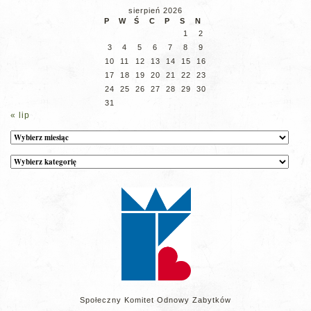
sierpień 2026
P
W
Ś
C
P
S
N
1
2
3
4
5
6
7
8
9
10
11
12
13
14
15
16
17
18
19
20
21
22
23
24
25
26
27
28
29
30
31
« lip
Archiwum
Kategorie
wpisów
na
stronie
Społeczny Komitet Odnowy Zabytków