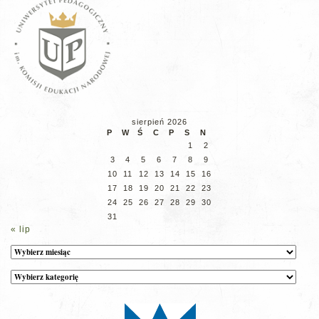
sierpień 2026
P
W
Ś
C
P
S
N
1
2
3
4
5
6
7
8
9
10
11
12
13
14
15
16
17
18
19
20
21
22
23
24
25
26
27
28
29
30
31
« lip
Archiwum
Kategorie
wpisów
na
stronie