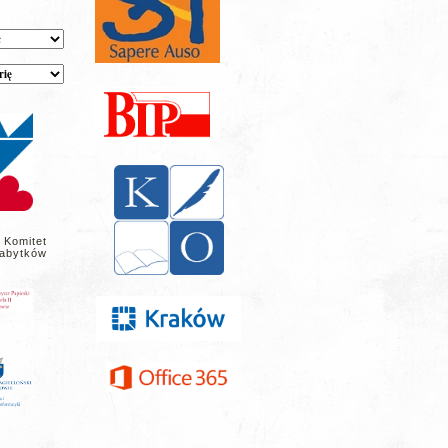
 Komitet
abytków