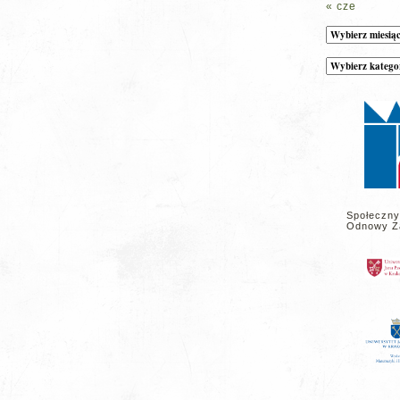
« cze
Archiwum
Kategorie
wpisów
na
stronie
Społeczny
Odnowy Z