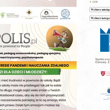
« cze
Archiwum
Kategorie
wpisów
na
stronie
Społeczny
Odnowy Z