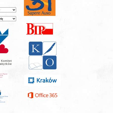
 Komitet
abytków