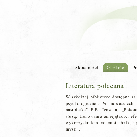
Aktualności
O szkole
Pr
Literatura polecana
W szkolnej bibliotece dostępne są
psychologicznej. W nowościach 
nastolatka” F.E. Jensena, „Poko
służąc trenowaniu umiejętności ef
wykorzystaniem mnemotechnik, n
myśli”.