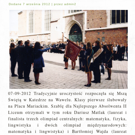
Dodane
7 września 2012
|
przez
admin2
07-09-2012 Tradycyjnie uroczystość rozpoczęła się Mszą
Świętą w Katedrze na Wawelu. Klasy pierwsze ślubowały
na Placu Mariackim. Szablę dla Najlepszego Absolwenta II
Liceum otrzymali w tym roku Dariusz Matlak (laureat i
finalista trzech olimpiad centralnych: matematyka, fizyka,
lingwistyka i dwóch olimpiad międzynarodowych:
matematyka i lingwistyka) i Bartłomiej Wajda (laureat