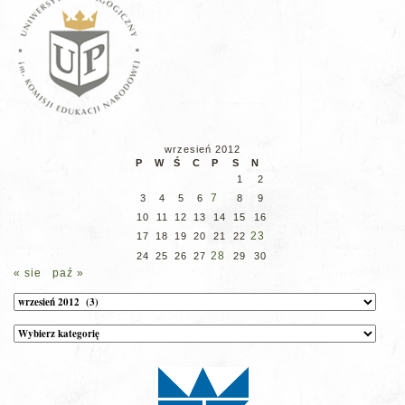
wrzesień 2012
P
W
Ś
C
P
S
N
1
2
7
3
4
5
6
8
9
10
11
12
13
14
15
16
23
17
18
19
20
21
22
28
24
25
26
27
29
30
« sie
paź »
Archiwum
Kategorie
wpisów
na
stronie