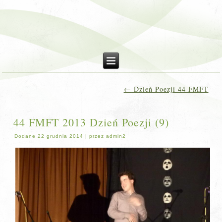
←
Dzień Poezji 44 FMFT
44 FMFT 2013 Dzień Poezji (9)
Dodane
22 grudnia 2014
|
przez
admin2