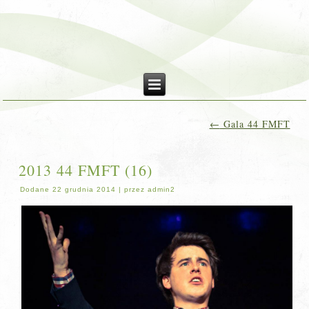
←
Gala 44 FMFT
2013 44 FMFT (16)
Dodane
22 grudnia 2014
|
przez
admin2