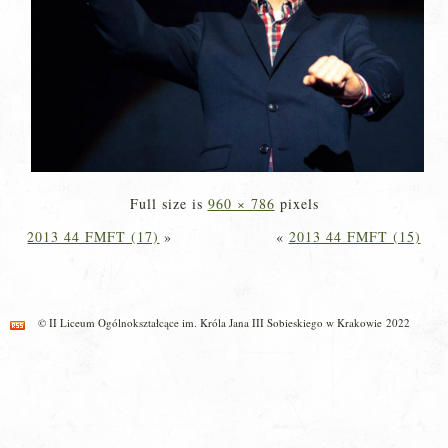
Full size is
960 × 786
pixels
2013 44 FMFT (17)
»
«
2013 44 FMFT (15)
© II Liceum Ogólnokształcące im. Króla Jana III Sobieskiego w Krakowie 2022