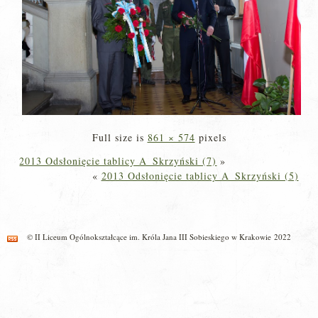
Full size is
861 × 574
pixels
2013 Odsłonięcie tablicy A_Skrzyński (7)
»
«
2013 Odsłonięcie tablicy A_Skrzyński (5)
© II Liceum Ogólnokształcące im. Króla Jana III Sobieskiego w Krakowie 2022