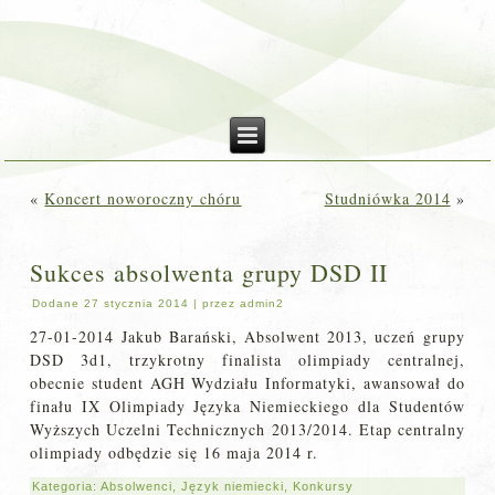
«
Koncert noworoczny chóru
Studniówka 2014
»
Sukces absolwenta grupy DSD II
Dodane
27 stycznia 2014
|
przez
admin2
27-01-2014 Jakub Barański, Absolwent 2013, uczeń grupy
DSD 3d1, trzykrotny finalista olimpiady centralnej,
obecnie student AGH Wydziału Informatyki, awansował do
finału IX Olimpiady Języka Niemieckiego dla Studentów
Wyższych Uczelni Technicznych 2013/2014. Etap centralny
olimpiady odbędzie się 16 maja 2014 r.
Kategoria:
Absolwenci
,
Język niemiecki
,
Konkursy