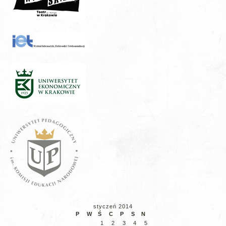
styczeń 2014
P
W
Ś
C
P
S
N
1
2
3
4
5