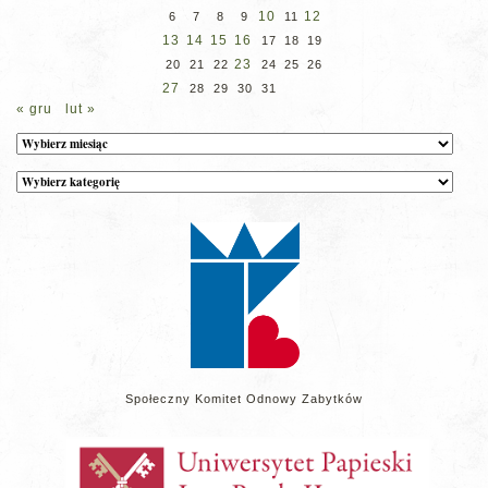
10
12
6
7
8
9
11
13
14
15
16
17
18
19
23
20
21
22
24
25
26
27
28
29
30
31
« gru
lut »
Archiwum
Kategorie
wpisów
na
stronie
Społeczny Komitet Odnowy Zabytków