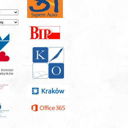
 Komitet
abytków