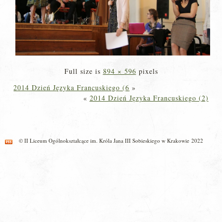
Full size is
894 × 596
pixels
2014 Dzień Języka Francuskiego (6
»
«
2014 Dzień Języka Francuskiego (2)
© II Liceum Ogólnokształcące im. Króla Jana III Sobieskiego w Krakowie 2022