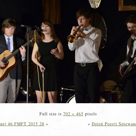
Full size is
702 × 465
pixels
wanej 46 FMFT 2015 28
»
«
Dzień Poezji Śpiewan