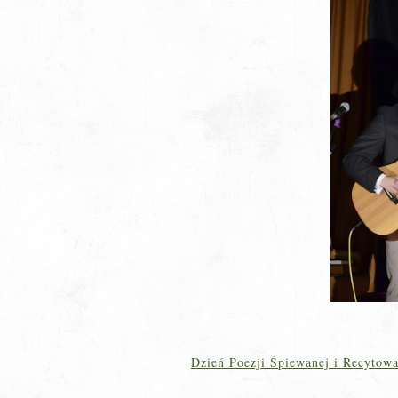
Dzień Poezji Śpiewanej i Recyto