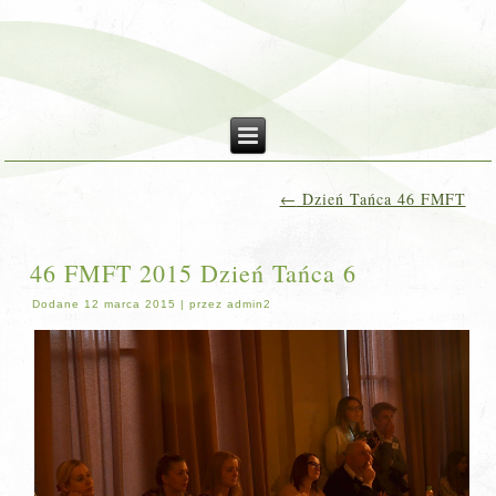
←
Dzień Tańca 46 FMFT
46 FMFT 2015 Dzień Tańca 6
Dodane
12 marca 2015
|
przez
admin2