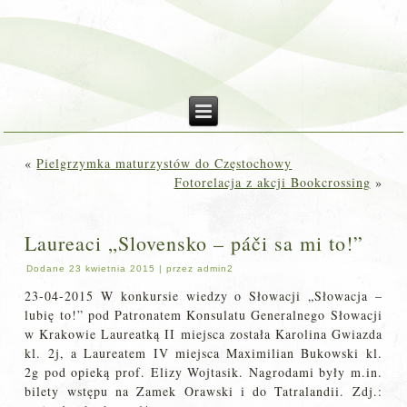
«
Pielgrzymka maturzystów do Częstochowy
Fotorelacja z akcji Bookcrossing
»
Laureaci „Slovensko – páči sa mi to!”
Dodane
23 kwietnia 2015
|
przez
admin2
23-04-2015 W konkursie wiedzy o Słowacji „Słowacja –
lubię to!” pod Patronatem Konsulatu Generalnego Słowacji
w Krakowie Laureatką II miejsca została Karolina Gwiazda
kl. 2j, a Laureatem IV miejsca Maximilian Bukowski kl.
2g pod opieką prof. Elizy Wojtasik. Nagrodami były m.in.
bilety wstępu na Zamek Orawski i do Tatralandii. Zdj.: