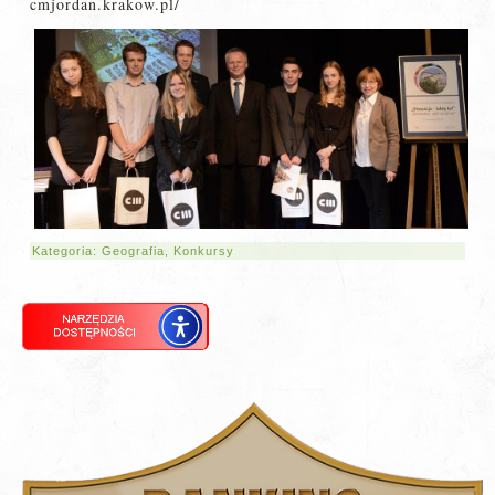
cmjordan.krakow.pl/
Kategoria:
Geografia
,
Konkursy