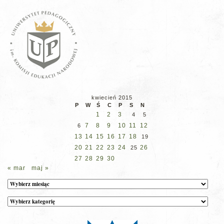
kwiecień 2015
P
W
Ś
C
P
S
N
1
2
3
4
5
7
8
9
10
11
12
6
13
14
15
16
17
18
19
20
21
22
23
24
26
25
27
28
29
30
« mar
maj »
Archiwum
Kategorie
wpisów
na
stronie