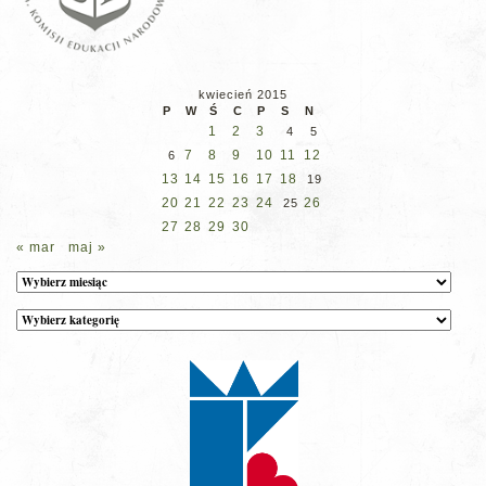
kwiecień 2015
P
W
Ś
C
P
S
N
1
2
3
4
5
7
8
9
10
11
12
6
13
14
15
16
17
18
19
20
21
22
23
24
26
25
27
28
29
30
« mar
maj »
Archiwum
Kategorie
wpisów
na
stronie