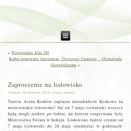
«
Pożegnanie klas III
Kuba ponownie laureatem, Grzegorz finalistą – Olimpiada
Geograficzna
»
Zaproszenie na lodowisko
Dodane
26 kwietnia 2015
|
przez
admin2
Tauron Arena Kraków zaprasza mieszkańców Krakowa na
mistrzowskie lodowisko! Już od 7 maja (czwartek) wszyscy
będą mogli jeździć po lodzie, na którym rozgrywane były
Mistrzostwa Świata w hokeju. Lodowisko będzie czynne od
7 maja (czwartek) do 24 maja (niedziela) w godzinach: