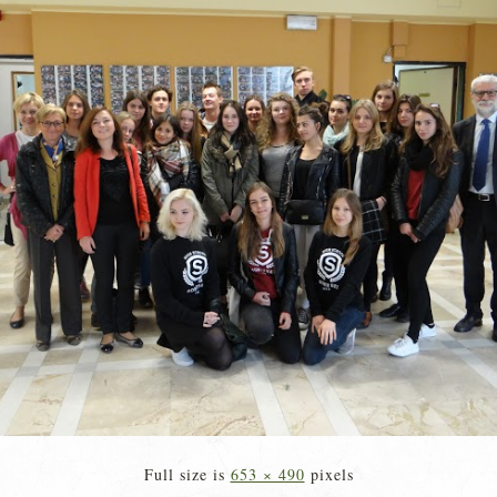
Full size is
653 × 490
pixels