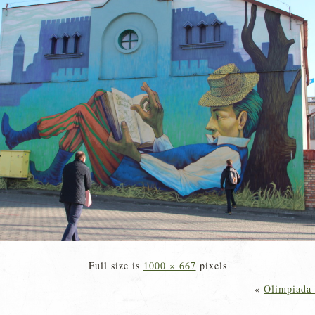
Full size is
1000 × 667
pixels
«
Olimpiada 