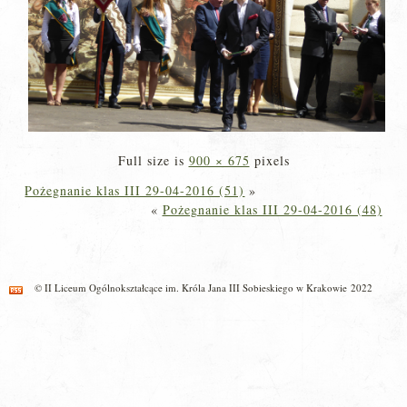
Full size is
900 × 675
pixels
Pożegnanie klas III 29-04-2016 (51)
»
«
Pożegnanie klas III 29-04-2016 (48)
© II Liceum Ogólnokształcące im. Króla Jana III Sobieskiego w Krakowie 2022