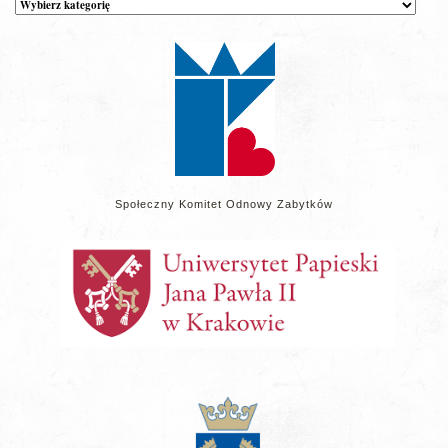
wpisów
na
stronie
Społeczny Komitet Odnowy Zabytków