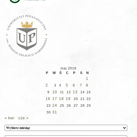
maj 2016
P
W
Ś
C
P
S
N
1
2
4
5
6
7
8
3
10
13
9
11
12
14
15
16
17
18
19
20
21
22
24
23
25
26
27
28
29
31
30
« kwi
cze »
Archiwum
Kategorie