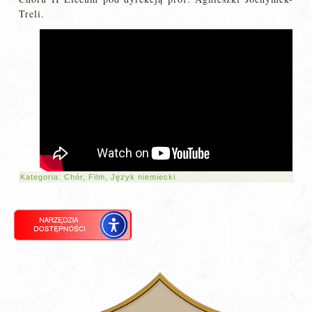
Treli.
Kategoria:
Chór
,
Film
,
Język niemiecki