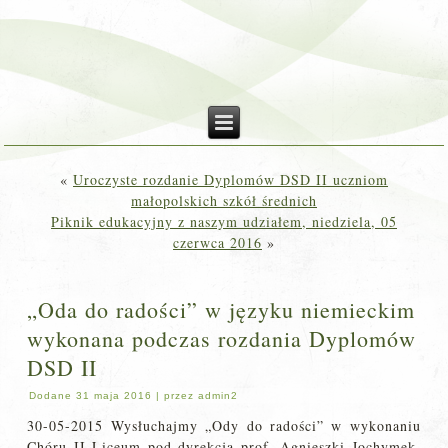
«
Uroczyste rozdanie Dyplomów DSD II uczniom
małopolskich szkół średnich
Piknik edukacyjny z naszym udziałem, niedziela, 05
czerwca 2016
»
„Oda do radości” w języku niemieckim
wykonana podczas rozdania Dyplomów
DSD II
Dodane
31 maja 2016
|
przez
admin2
30-05-2015 Wysłuchajmy „Ody do radości” w wykonaniu
Chóru II Liceum pod dyrekcją prof. Agnieszki Jochymek-