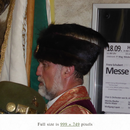
Full size is
999 × 749
pixels